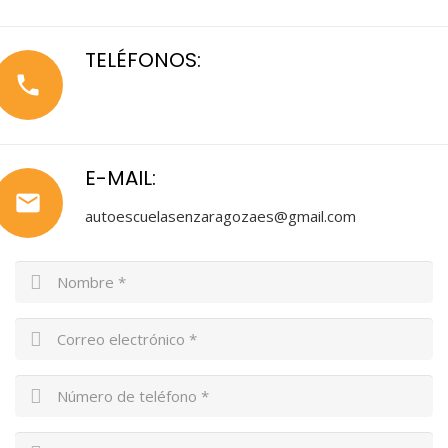
TELÉFONOS:
phone
E-MAIL:
email
autoescuelasenzaragozaes@gmail.com